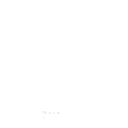
Terminbuchung
Pannen- &
Schadenhilfe
Service für
Reisemobile
Teile &
Zubehör
Rückrufe &
Umrüstungen
Über uns