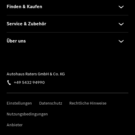
Übersicht
Unfallreparaturen
SmallRepair
Rücknahme
&
Entsorgung
Wartung
Reparatur
Service-
und
Garantie-
Pakete
Mobile
Service
Fleet
Services