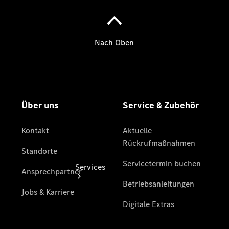
Junge
Sterne
Junge
Sterne -
elektrisch
Gebrauchtwagensuche
Services