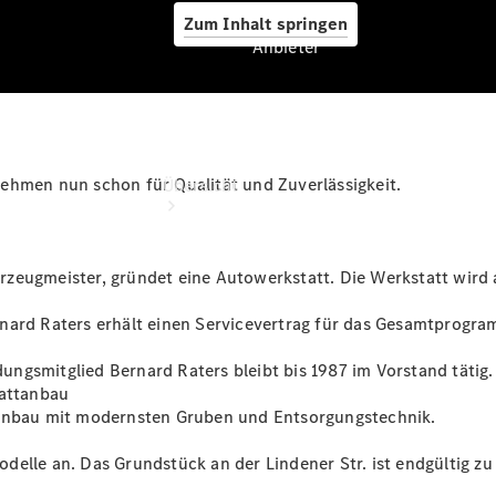
Zum Inhalt springen
Anbieter
Anbieter
nehmen nun schon für Qualität und Zuverlässigkeit.
Übersicht
zeugmeister, gründet eine Autowerkstatt. Die Werkstatt wird 
nard Raters erhält einen Servicevertrag für das Gesamtprogra
Startseite
ngsmitglied Bernard Raters bleibt bis 1987 im Vorstand tätig.
Ansprechpartner
tattanbau
finden
tanbau mit modernsten Gruben und Entsorgungstechnik.
Beratung
vereinbaren
elle an. Das Grundstück an der Lindener Str. ist endgültig zu 
Servicetermin