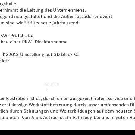
vereinbaren
gshalle.
Tel: +49
übernimmt die Leitung des Unternehmens.
5432 9499
gend neu gestaltet und die Außenfassade renoviert.
0
 sind wir fit fürs neue Jahrtausend.
LKW- Prüfstraße
nbau einer PKW- Direktannahme
. KG2018 Umstellung auf 3D black CI
platz
Kaufen
nser Bestreben ist es, durch einen ausgezeichneten Service un
ne erstklassige Werkstattbetreuung durch unser umfassendes Di
erlich durch Schulungen und Weiterbildungen auf dem neusten 
zu bieten. Von A bis Actros ist Ihr Fahrzeug bei uns in guten H
Übersicht