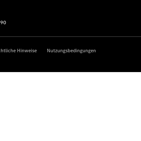
Übersicht
Serviceangebote
Reifen &
Kompletträder
Teile &
Zubehör
Pannen- &
Schadenhilfe
Reparatur &
Werkstatt
Rückrufe &
Umrüstungen
Warnung: Betrug
beim
Gebrauchtwagenkauf
Service für
Reisemobile
Gebrauchtwagensuche
Finanzdienste
Digitale